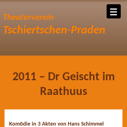
Theaterverein
Tschiertschen-Praden
2011 – Dr Geischt im
Raathuus
Komödie in 3 Akten von Hans Schimmel